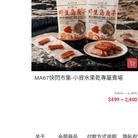
MA67快閃市集-小資水果乾專屬賣場
$499 ~ 2,495
$499 ~ 2,400
关于
全部商品
付款方式说明
隐私权