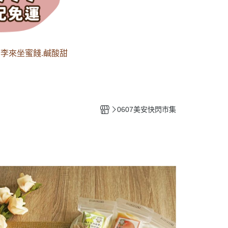
 李來坐蜜餞.鹹酸甜
0607美安快閃市集