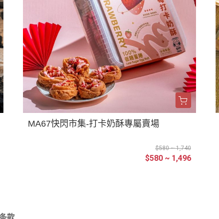
MA67快閃市集-打卡奶酥專屬賣場
$580 ~ 1,740
$580 ~ 1,496
条款