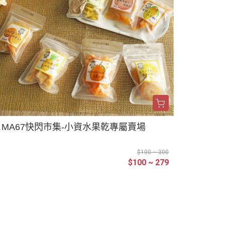
MA67快閃市集-小資水果乾專屬賣場
$100 ~ 300
$100 ~ 279
请输入 E-mail，即可订阅或取消电子报