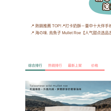
📍 熱銷推薦 TOP!
📍打卡奶酥－臺中十大伴手禮 Han
📍 海の味. 烏魚子 Mullet Roe
【人气甜点选品
综合排行
热销排行
最新上架
价格