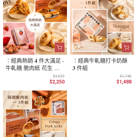
：經典熱銷 𝟒 件大滿足 -
：經典牛軋糖打卡奶酥
牛軋糖 脆肉紙 花生 太
𝟑 件組
空草莓
$3,520
$1,740
$2,250
$1,488