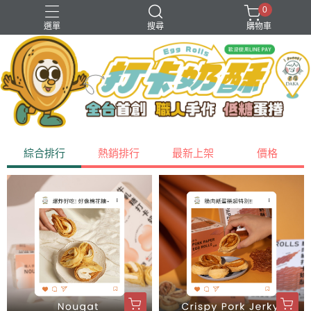
0
選單
搜尋
購物車
2026經典款禮盒
一口烏魚子
小資水果乾
打卡奶酥
牛軋糖
綜合排行
熱銷排行
最新上架
價格